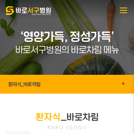
‘영양가득, 정성가득’
바로서구병원의 바로차림 메뉴
환자식_바로차림
환자식
_바로차림
BARO SEOGU